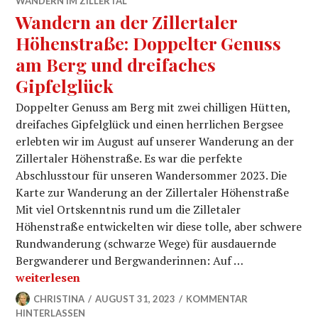
WANDERN IM ZILLERTAL
Wandern an der Zillertaler
Höhenstraße: Doppelter Genuss
am Berg und dreifaches
Gipfelglück
Doppelter Genuss am Berg mit zwei chilligen Hütten,
dreifaches Gipfelglück und einen herrlichen Bergsee
erlebten wir im August auf unserer Wanderung an der
Zillertaler Höhenstraße. Es war die perfekte
Abschlusstour für unseren Wandersommer 2023. Die
Karte zur Wanderung an der Zillertaler Höhenstraße
Mit viel Ortskenntnis rund um die Zilletaler
Höhenstraße entwickelten wir diese tolle, aber schwere
Rundwanderung (schwarze Wege) für ausdauernde
Bergwanderer und Bergwanderinnen: Auf …
Wandern an der Zillertaler Höhenstraße: Doppelter G
weiterlesen
CHRISTINA
AUGUST 31, 2023
KOMMENTAR
HINTERLASSEN