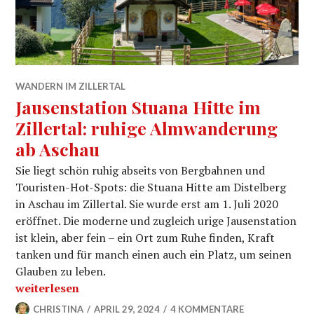
WANDERN IM ZILLERTAL
Jausenstation Stuana Hitte im
Zillertal: ruhige Almwanderung
ab Aschau
Sie liegt schön ruhig abseits von Bergbahnen und
Touristen-Hot-Spots: die Stuana Hitte am Distelberg
in Aschau im Zillertal. Sie wurde erst am 1. Juli 2020
eröffnet. Die moderne und zugleich urige Jausenstation
ist klein, aber fein – ein Ort zum Ruhe finden, Kraft
tanken und für manch einen auch ein Platz, um seinen
Glauben zu leben.
„Jausenstation Stuana Hitte im Zillertal: ruhige Alm
weiterlesen
CHRISTINA
APRIL 29, 2024
4 KOMMENTARE