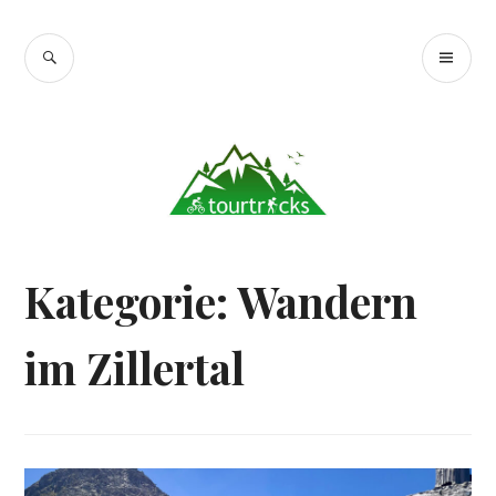
Zum
Inhalt
SUCHE
PR
Tourtricks.de
springen
ME
Kategorie:
Wandern
im Zillertal