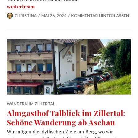
„7 Tipps fürs Wandern im Zillertal mit Hund“
weiterlesen
CHRISTINA
MAI 26, 2024
KOMMENTAR HINTERLASSEN
WANDERN IM ZILLERTAL
Almgasthof Talblick im Zillertal:
Schöne Wanderung ab Aschau
Wir mögen die idyllischen Ziele am Berg, wo wir