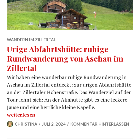
WANDERN IM ZILLERTAL
Urige Abfahrtshütte: ruhige
Rundwanderung von Aschau im
Zillertal
Wir haben eine wunderbar ruhige Rundwanderung in
Aschau im Zillertal entdeckt: zur urigen Abfahrtshütte
an der Zillertaler Höhenstraße. Das Wanderziel auf der
Tour lohnt sich: An der Almhütte gibt es eine leckere
Jause und eine herrliche kleine Kapelle.
„Urige Abfahrtshütte: ruhige Rundwanderung von Asch
weiterlesen
CHRISTINA
JULI 2, 2024
KOMMENTAR HINTERLASSEN