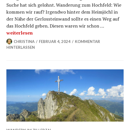
Suche hat sich gelohnt. Wanderung zum Hochfeld: Wie
kommen wir rauf? Irgendwo hinter dem Heimjöchl in
der Nähe der Gerlossteinwand sollte es einen Weg auf
das Hochfeld geben. Diesen waren wir schon …
Das Hochfeld im Zillertal: der unbekannte Gipfel
weiterlesen
CHRISTINA
FEBRUAR 4, 2024
KOMMENTAR
HINTERLASSEN