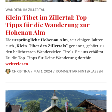
WANDERN IM ZILLERTAL
Klein Tibet im Zillertal: Top-
Tipps für die Wanderung zur
Hohenau Alm
Die
ursprüngliche Hohenau Alm
, seit einigen Jahren
auch „
Klein-Tibet des Zillertals
“ genannt, gehört zu
den beliebtesten Wanderzielen Tirols. Bei uns erhältst
Du die Top-Tipps für Deine Wanderung dorthin.
„Klein Tibet im Zillertal: Top-Tipps für die Wanderu
weiterlesen
CHRISTINA
MAI 1, 2024
KOMMENTAR HINTERLASSEN