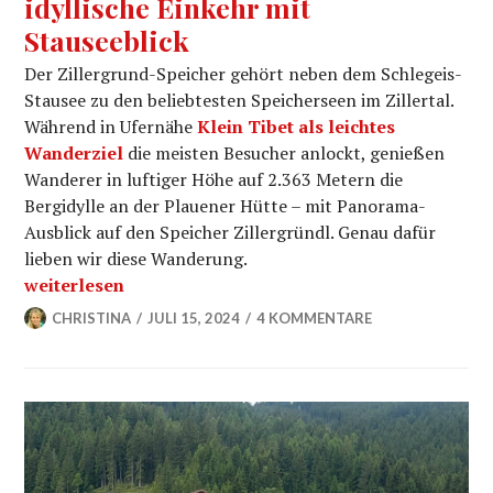
idyllische Einkehr mit
Stauseeblick
Der Zillergrund-Speicher gehört neben dem Schlegeis-
Stausee zu den beliebtesten Speicherseen im Zillertal.
Während in Ufernähe
Klein Tibet als leichtes
Wanderziel
die meisten Besucher anlockt, genießen
Wanderer in luftiger Höhe auf 2.363 Metern die
Bergidylle an der Plauener Hütte – mit Panorama-
Ausblick auf den Speicher Zillergründl. Genau dafür
lieben wir diese Wanderung.
„Plauener Hütte im Zillertal: idyllische Einkehr mit St
weiterlesen
CHRISTINA
JULI 15, 2024
4 KOMMENTARE