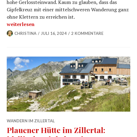
hohe Gerlossteinwand. Kaum zu glauben, dass das
Gipfelkreuz mit einer mittelschweren Wanderung ganz
ohne Klettern zu erreichen ist.
„Zur Gerlossteinwand im Zillertal wandern: das beson
weiterlesen
CHRISTINA
JULI 16, 2024
2 KOMMENTARE
WANDERN IM ZILLERTAL
Plauener Hütte im Zillertal: