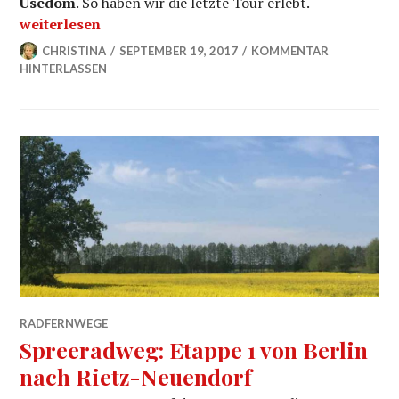
Usedom
. So haben wir die letzte Tour erlebt.
„Radfernweg Berlin-Usedom: Etappe 5 von Stolpe nac
weiterlesen
CHRISTINA
SEPTEMBER 19, 2017
KOMMENTAR
HINTERLASSEN
RADFERNWEGE
Spreeradweg: Etappe 1 von Berlin
nach Rietz-Neuendorf