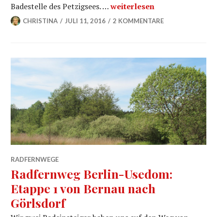
Radfernweg Berlin-Usesom: 
Badestelle des Petzigsees. …
weiterlesen
CHRISTINA
JULI 11, 2016
2 KOMMENTARE
RADFERNWEGE
Radfernweg Berlin-Usedom:
Etappe 1 von Bernau nach
Görlsdorf