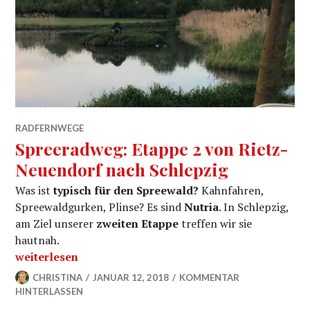
RADFERNWEGE
Spreeradweg: Etappe 2 von Rietz-
Neuendorf nach Schlepzig
Was ist
typisch für den Spreewald?
Kahnfahren,
Spreewaldgurken, Plinse? Es sind
Nutria
. In Schlepzig,
am Ziel unserer
zweiten Etappe
treffen wir sie
hautnah.
„Spreeradweg: Etappe 2 von Rietz-Neuendorf nach Sc
weiterlesen
CHRISTINA
JANUAR 12, 2018
KOMMENTAR
HINTERLASSEN