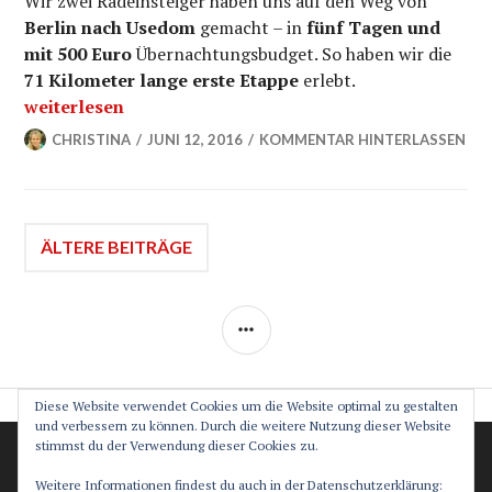
Wir zwei Radeinsteiger haben uns auf den Weg von
Berlin nach Usedom
gemacht – in
fünf Tagen und
mit 500 Euro
Übernachtungsbudget. So haben wir die
71 Kilometer lange erste Etappe
erlebt.
„Radfernweg Berlin-Usedom: Etappe 1 von Bernau nac
weiterlesen
CHRISTINA
JUNI 12, 2016
KOMMENTAR HINTERLASSEN
Beitragsnavigation
ÄLTERE BEITRÄGE
SEITENLEISTE
Diese Website verwendet Cookies um die Website optimal zu gestalten
und verbessern zu können. Durch die weitere Nutzung dieser Website
stimmst du der Verwendung dieser Cookies zu.
Datenschutz
Impressum
Weitere Informationen findest du auch in der Datenschutzerklärung: