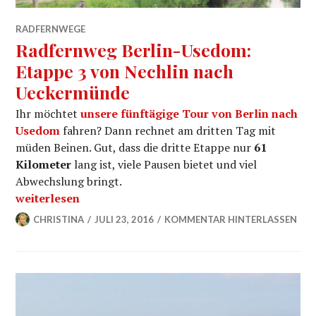
RADFERNWEGE
Radfernweg Berlin-Usedom:
Etappe 3 von Nechlin nach
Ueckermünde
Ihr möchtet
unsere fünftägige Tour von Berlin nach
Usedom
fahren? Dann rechnet am dritten Tag mit
müden Beinen. Gut, dass die dritte Etappe nur
61
Kilometer
lang ist, viele Pausen bietet und viel
Abwechslung bringt.
„Radfernweg Berlin-Usedom: Etappe 3 von Nechlin n
weiterlesen
CHRISTINA
JULI 23, 2016
KOMMENTAR HINTERLASSEN