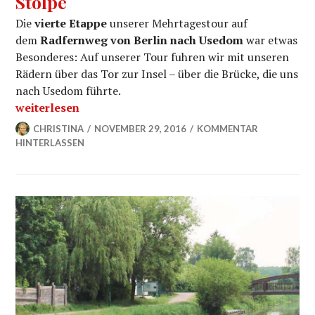
Stolpe
Die
vierte Etappe
unserer Mehrtagestour auf
dem
Radfernweg von Berlin nach Usedom
war etwas
Besonderes: Auf unserer Tour fuhren wir mit unseren
Rädern über das Tor zur Insel – über die Brücke, die uns
nach Usedom führte.
„Radfernweg Berlin-Usedom: Etappe 4 von Ueckermün
weiterlesen
CHRISTINA
NOVEMBER 29, 2016
KOMMENTAR
HINTERLASSEN