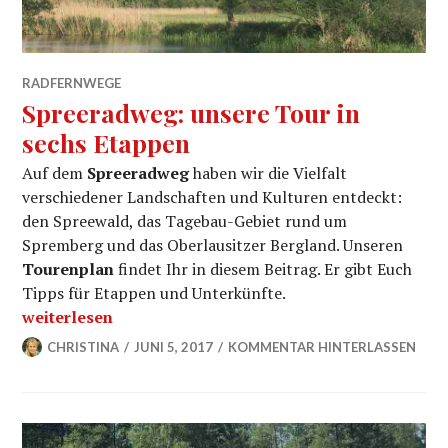
RADFERNWEGE
Spreeradweg: unsere Tour in
sechs Etappen
Auf dem
Spreeradweg
haben wir die Vielfalt
verschiedener Landschaften und Kulturen entdeckt:
den Spreewald, das Tagebau-Gebiet rund um
Spremberg und das Oberlausitzer Bergland. Unseren
Tourenplan
findet Ihr in diesem Beitrag. Er gibt Euch
Tipps für Etappen und Unterkünfte.
„Spreeradweg: unsere Tour in sechs Etappen“
weiterlesen
CHRISTINA
JUNI 5, 2017
KOMMENTAR HINTERLASSEN