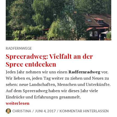
RADFERNWEGE
Spreeradweg: Vielfalt an der
Spree entdecken
Jedes Jahr nehmen wir uns einen
Radfernradweg
vor.
Wir lieben es, jeden Tag weiter zu ziehen und Neues zu
sehen: neue Landschaften, Menschen und Unterkünfte.
Auf dem Spreeradweg haben wir dieses Jahr viele
Eindrücke und Erfahrungen gesammelt.
„Spreeradweg: Vielfalt an der Spree entdecken“
weiterlesen
CHRISTINA
JUNI 4, 2017
KOMMENTAR HINTERLASSEN