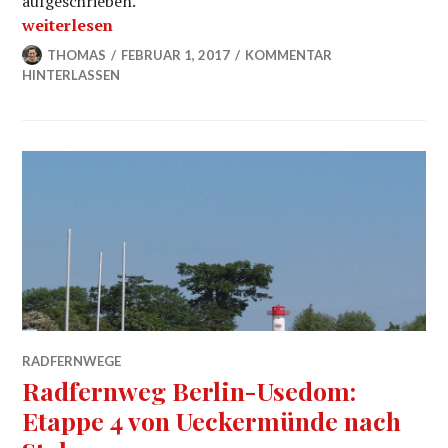
aufgeschrieben.
„Die perfekte Radkleidung für Regen-Touren“
weiterlesen
THOMAS
FEBRUAR 1, 2017
KOMMENTAR
HINTERLASSEN
RADFERNWEGE
Radfernweg Berlin-Usedom:
Etappe 4 von Ueckermünde nach