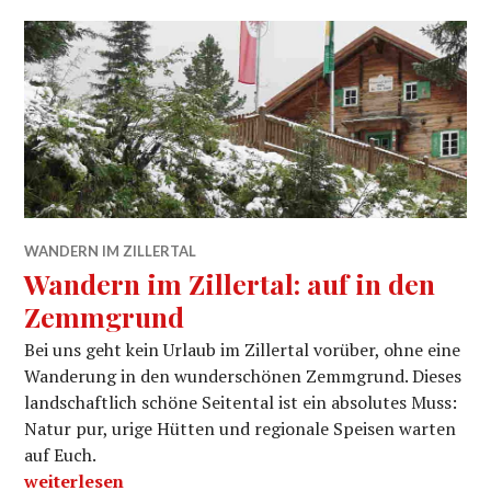
WANDERN IM ZILLERTAL
Wandern im Zillertal: auf in den
Zemmgrund
Bei uns geht kein Urlaub im Zillertal vorüber, ohne eine
Wanderung in den wunderschönen Zemmgrund. Dieses
landschaftlich schöne Seitental ist ein absolutes Muss:
Natur pur, urige Hütten und regionale Speisen warten
auf Euch.
„Wandern im Zillertal: auf in den Zemmgrund“
weiterlesen