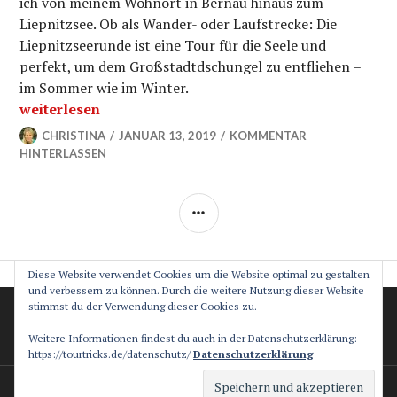
ich von meinem Wohnort in Bernau hinaus zum
Liepnitzsee. Ob als Wander- oder Laufstrecke: Die
Liepnitzseerunde ist eine Tour für die Seele und
perfekt, um dem Großstadtdschungel zu entfliehen –
im Sommer wie im Winter.
„Rundwanderung um den Liepnitzsee: Bergsehnsucht st
weiterlesen
CHRISTINA
JANUAR 13, 2019
KOMMENTAR
HINTERLASSEN
SEITENLEISTE
Diese Website verwendet Cookies um die Website optimal zu gestalten
und verbessern zu können. Durch die weitere Nutzung dieser Website
stimmst du der Verwendung dieser Cookies zu.
Datenschutz
Impressum
Weitere Informationen findest du auch in der Datenschutzerklärung:
https://tourtricks.de/datenschutz/
Datenschutzerklärung
Stolz präsentiert von WordPress
Theme: Canard von