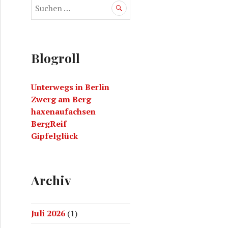
S
u
c
h
e
Blogroll
n
a
Unterwegs in Berlin
c
Zwerg am Berg
h
haxenaufachsen
:
BergReif
Gipfelglück
Archiv
Juli 2026
(1)