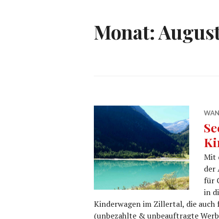
Monat:
August
WAN
Se
Ki
Mit 
der 
für 
in d
Kinderwagen im Zillertal, die auch 
(unbezahlte & unbeauftragte Wer