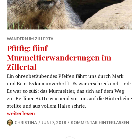
WANDERN IM ZILLERTAL
Pfiffig: fünf
Murmeltierwanderungen im
Zillertal
Ein ohrenbetäubendes Pfeifen fährt uns durch Mark
und Bein. Es kam unverhofft. Es war erschreckend. Und:
Es war so süß: das Murmeltier, das sich auf dem Weg
zur Berliner Hütte warnend vor uns auf die Hinterbeine
stellte und aus vollem Halse schrie.
„Pfiffig: fünf Murmeltierwanderungen im Zillertal“
weiterlesen
CHRISTINA
JUNI 7, 2018
KOMMENTAR HINTERLASSEN