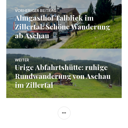
Beitragsnavigation
VORHERIGER BEITRAG
Almgasthof Talblick im
Vorheriger
Beitrag:
Zillertal: Schöne Wanderung
ab Aschau
WEITER
Urige Abfahrtshütte: ruhige
Nächster
Beitrag:
Rundwanderung von Aschau
im Zillertal
SEITENLEISTE