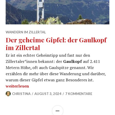
WANDERN IM ZILLERTAL
Der geheime Gipfel: der Gaulkopf
im Zillertal
Er ist ein echter Geheimtipp und fast nur den
Zillertaler*innen bekannt: der
Gaulkopf
auf 2.411
Metern Höhe
,
oft auch Gaulspitze genannt. Wir
erzählen dir mehr über diese Wanderung und darüber,
warum dieser Gipfel etwas ganz Besonderes ist.
„Der geheime Gipfel: der Gaulkopf im Zillertal“
weiterlesen
CHRISTINA
AUGUST 3, 2024
7 KOMMENTARE
SEITENLEISTE