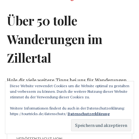
Über 50 tolle
Wanderungen im
Zillertal
Hole dir viele weitere Tipps bei uns für Wanderungen
Diese Website verwendet Cookies um die Website optimal zu gestalten
im Zillertal. Mehr als 50 Tipps findest du hier:
und verbessern zu können. Durch die weitere Nutzung dieser Website
stimmst du der Verwendung dieser Cookies zu.
Tourentipps: über 50 Wanderungen im Zillertal –
Weitere Informationen findest du auch in der Datenschutzerklärung:
gratis
https://tourtricks.de/datenschutz/
Datenschutzerklärung
VERÖFFENTLICHT VON