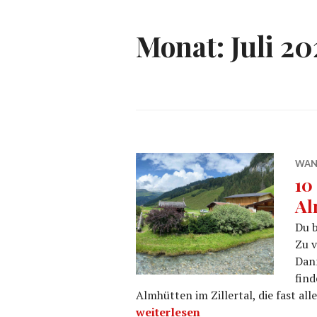
Monat:
Juli 20
WAN
10
Al
Du b
Zu v
Dann
find
Almhütten im Zillertal, die fast al
„10 leichte Wanderungen zu Almh
weiterlesen