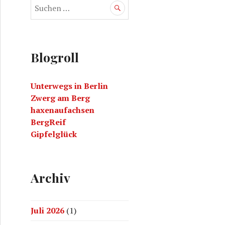
S
u
c
h
e
Blogroll
n
a
Unterwegs in Berlin
c
Zwerg am Berg
h
haxenaufachsen
:
BergReif
Gipfelglück
Archiv
Juli 2026
(1)