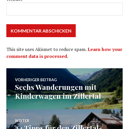
This site uses Akismet to reduce spam.
Learn how your
comment data is processed.
Beitragsnavigation
VORHERIGER BEITRAG
Sechs Wanderungen mit
Vorheriger
Beitrag:
Kinderwagen im Zillertal
WEITER
24 Tipps für den Zillertal-
Nächster