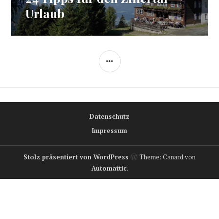
Beitrag:
Urlaub
SEITENLEISTE
Datenschutz
Impressum
Stolz präsentiert von WordPress
Theme: Canard von
Automattic
.