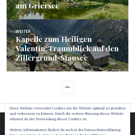
Beitrag:
am Griersee
WEITER
Kapelle zum Heiligen
Nächster
Beitrag:
Valentin: Traumblick auf den
Zillergrund-Stausee
SEITENLEISTE
Diese Website verwendet Cookies um die Website optimal zu gestalten
und verbessern zu können. Durch die weitere Nutzung dieser Website
stimmst du der Verwendung dieser Cookies zu.
Datenschutz
Impressum
Weitere Informationen findest du auch in der Datenschutzerklärung: