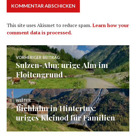
This site uses Akismet to reduce spam.
Learn how your
comment data is processed.
Beitragsnavigation
VORHERIGER BEITRAG
Sulzen-Alm: urige Alm im
Vorheriger
Beitrag:
Floitengrund
WEITER
Bichlalm in Hintertux:
Nächster
Beitrag:
uriges Kleinod für Familien