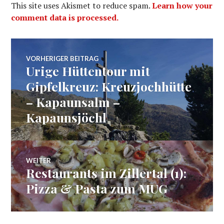
This site uses Akismet to reduce spam.
Learn how your
comment data is processed.
Beitragsnavigation
VORHERIGER BEITRAG
Urige Hüttentour mit
Vorheriger
Beitrag:
Gipfelkreuz: Kreuzjochhütte
– Kapaunsalm –
Kapaunsjöchl
WEITER
Restaurants im Zillertal (1):
Nächster
Beitrag:
Pizza & Pasta zum MUG