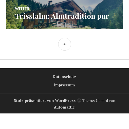
WEITER
Trisslalm: Almtradition pur
Nächster
Beitrag:
SEITENLEISTE
Datenschutz
Impressum
Stolz präsentiert von WordPress
Theme: Canard von
Automattic
.