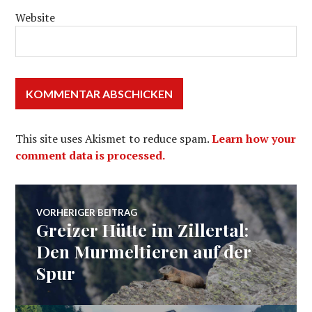
Website
This site uses Akismet to reduce spam.
Learn how your
comment data is processed.
Beitragsnavigation
VORHERIGER BEITRAG
Greizer Hütte im Zillertal:
Vorheriger
Beitrag:
Den Murmeltieren auf der
Spur