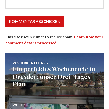
This site uses Akismet to reduce spam.
Learn how your
comment data is processed.
Beitragsnavigation
VORHERIGER BEITRAG
Ein perfektes Wochenende in
Vorheriger
Beitrag:
Dresden: unser Drei-Tages-
Plan
WEITER