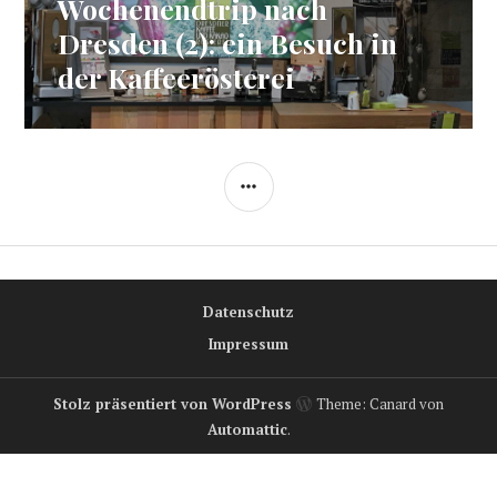
Wochenendtrip nach
Nächster
Beitrag:
Dresden (2): ein Besuch in
der Kaffeerösterei
SEITENLEISTE
Datenschutz
Impressum
Stolz präsentiert von WordPress
Theme: Canard von
Automattic
.