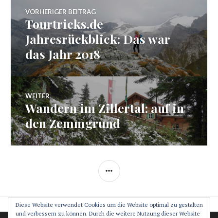
Beitragsnavigation
VORHERIGER BEITRAG
Tourtricks.de
Vorheriger
Beitrag:
Jahresrückblick: Das war
das Jahr 2018
WEITER
Wandern im Zillertal: auf in
Nächster
Beitrag:
den Zemmgrund
SEITENLEISTE
Diese Website verwendet Cookies um die Website optimal zu gestalten
und verbessern zu können. Durch die weitere Nutzung dieser Website