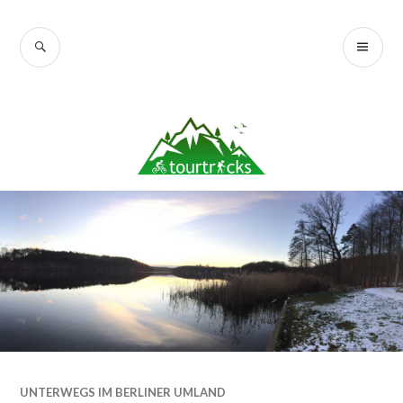
Zum
Inhalt
SUCHE
PR
Tourtricks.de
springen
ME
UNTERWEGS IM BERLINER UMLAND