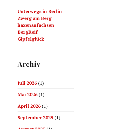
a
Unterwegs in Berlin
c
Zwerg am Berg
h
haxenaufachsen
:
BergReif
Gipfelglück
Archiv
Juli 2026
(1)
Mai 2026
(1)
April 2026
(1)
September 2025
(1)
August 2025
(1)