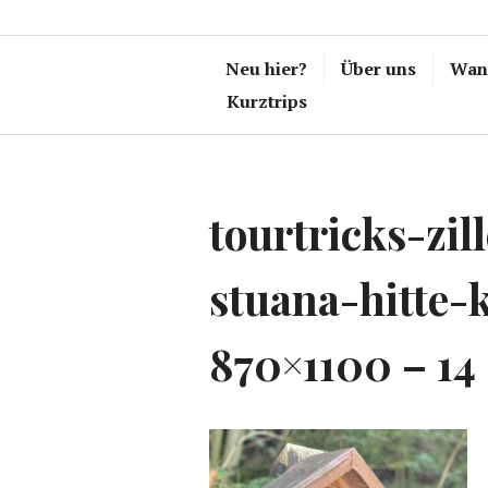
Neu hier?
Über uns
Wand
Kurztrips
tourtricks-zi
stuana-hitte-
870×1100 – 14