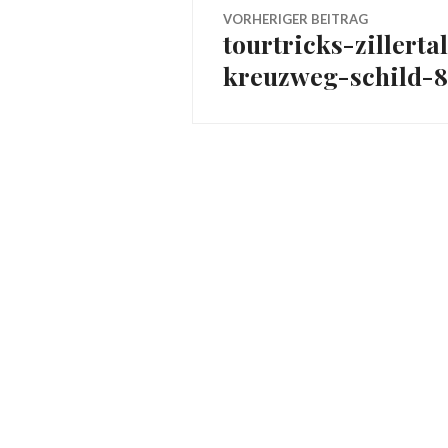
Beitragsnavig
VORHERIGER BEITRAG
tourtricks-zillert
Vorheriger
kreuzweg-schild-8
Beitrag: