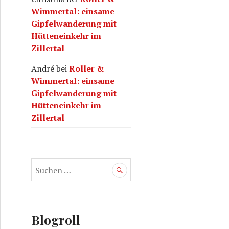
Wimmertal: einsame
Gipfelwanderung mit
Hütteneinkehr im
Zillertal
André
bei
Roller &
Wimmertal: einsame
Gipfelwanderung mit
Hütteneinkehr im
Zillertal
S
u
c
h
e
Blogroll
n