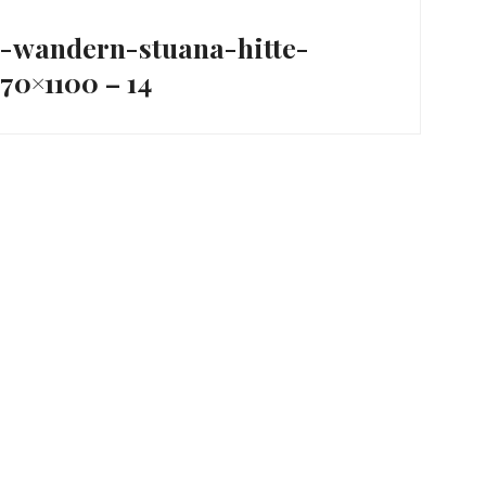
ation
al-wandern-stuana-hitte-
70×1100 – 14