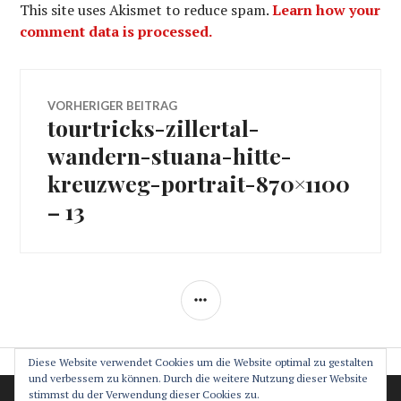
This site uses Akismet to reduce spam.
Learn how your
comment data is processed.
Beitragsnavigation
VORHERIGER BEITRAG
tourtricks-zillertal-
Vorheriger
Beitrag:
wandern-stuana-hitte-
kreuzweg-portrait-870×1100
– 13
SEITENLEISTE
Diese Website verwendet Cookies um die Website optimal zu gestalten
und verbessern zu können. Durch die weitere Nutzung dieser Website
stimmst du der Verwendung dieser Cookies zu.
Datenschutz