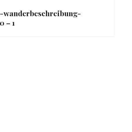
ation
al-wanderbeschreibung-
 – 1