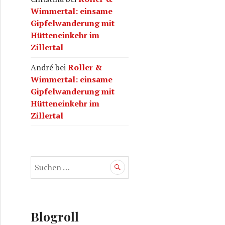
Wimmertal: einsame
Gipfelwanderung mit
Hütteneinkehr im
Zillertal
André
bei
Roller &
Wimmertal: einsame
Gipfelwanderung mit
Hütteneinkehr im
Zillertal
S
u
c
h
e
Blogroll
n