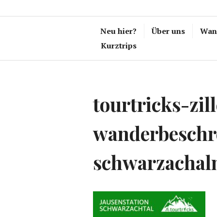
Neu hier?
Über uns
Wand
Kurztrips
tourtricks-zill
wanderbeschr
schwarzachal