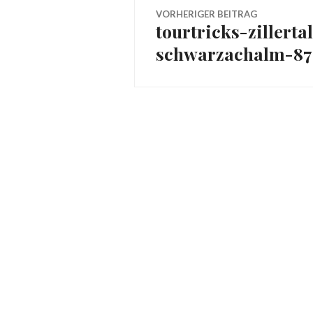
Beitragsnavig
VORHERIGER BEITRAG
tourtricks-zillert
Vorheriger
schwarzachalm-870
Beitrag: