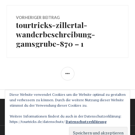
Beitragsnavigation
VORHERIGER BEITRAG
tourtricks-zillertal-
Vorheriger
Beitrag:
wanderbeschreibung-
gamsgrube-870 – 1
SEITENLEISTE
Diese Website verwendet Cookies um die Website optimal zu gestalten
und verbessern zu können. Durch die weitere Nutzung dieser Website
stimmst du der Verwendung dieser Cookies zu.
Datenschutz
Impressum
Weitere Informationen findest du auch in der Datenschutzerklärung:
https://tourtricks.de/datenschutz/
Datenschutzerklärung
Stolz präsentiert von WordPress
Theme: Canard von