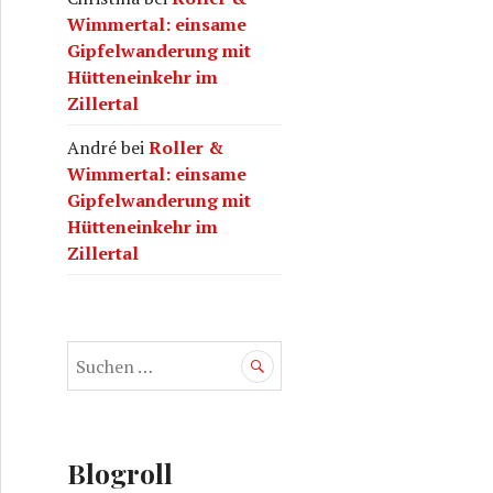
Wimmertal: einsame
Gipfelwanderung mit
Hütteneinkehr im
Zillertal
André
bei
Roller &
Wimmertal: einsame
Gipfelwanderung mit
Hütteneinkehr im
Zillertal
S
u
c
h
e
Blogroll
n