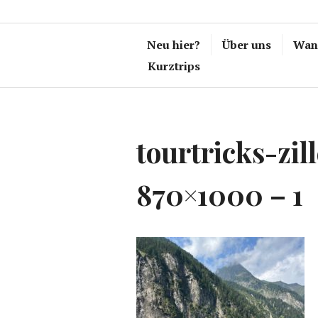
Neu hier?
Über uns
Wand
Kurztrips
tourtricks-zil
870×1000 – 1