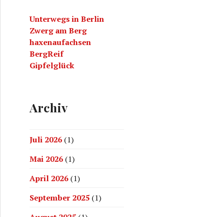
a
Unterwegs in Berlin
c
Zwerg am Berg
h
haxenaufachsen
:
BergReif
Gipfelglück
Archiv
Juli 2026
(1)
Mai 2026
(1)
April 2026
(1)
September 2025
(1)
August 2025
(1)