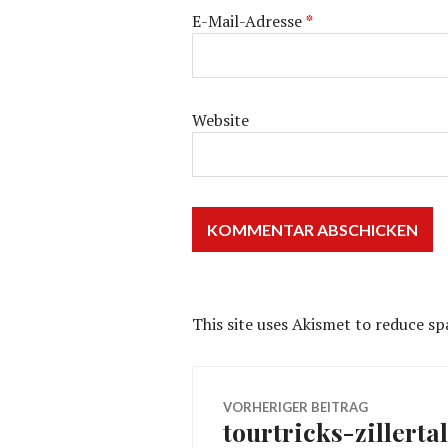
E-Mail-Adresse
*
Website
This site uses Akismet to reduce s
Beitragsnavig
VORHERIGER BEITRAG
tourtricks-zillerta
Vorheriger