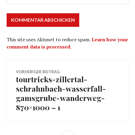
This site uses Akismet to reduce spam.
Learn how your
comment data is processed.
Beitragsnavigation
VORHERIGER BEITRAG
tourtricks-zillertal-
Vorheriger
Beitrag:
schrahnbach-wasserfall-
gamsgrube-wanderweg-
870×1000 – 1
SEITENLEISTE