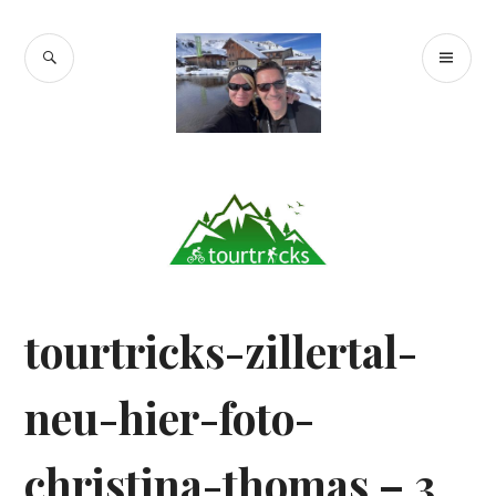
Zum
Inhalt
SUCHE
PR
springen
Tourtricks.de
ME
tourtricks-zillertal-
neu-hier-foto-
christina-thomas – 3