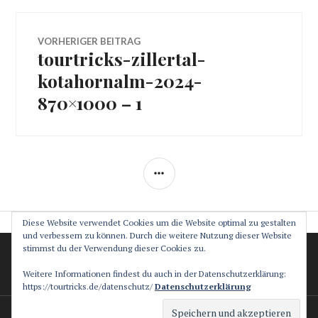
Beitragsnavigation
VORHERIGER BEITRAG
tourtricks-zillertal-
Vorheriger
Beitrag:
kotahornalm-2024-
870×1000 – 1
SEITENLEISTE
Diese Website verwendet Cookies um die Website optimal zu gestalten
und verbessern zu können. Durch die weitere Nutzung dieser Website
stimmst du der Verwendung dieser Cookies zu.
Datenschutz
Impressum
Weitere Informationen findest du auch in der Datenschutzerklärung:
https://tourtricks.de/datenschutz/
Datenschutzerklärung
Stolz präsentiert von WordPress
Theme: Canard von