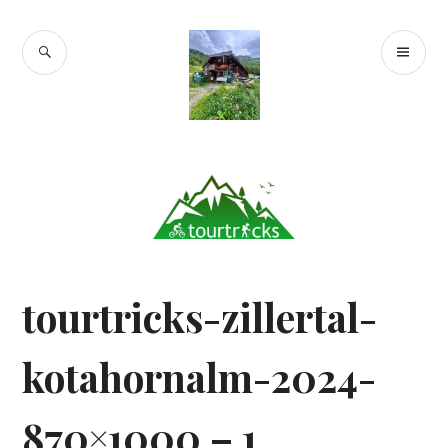
Zum
Inhalt
SUCHE
PR
springen
Tourtricks.de
ME
tourtricks-zillertal-
kotahornalm-2024-
870×1000 – 1