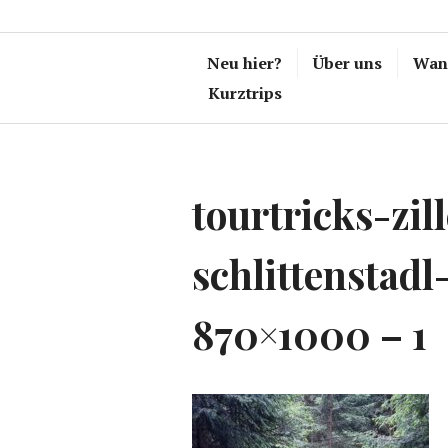
Neu hier?
Über uns
Wand
Kurztrips
tourtricks-zil
schlittenstad
870×1000 – 1