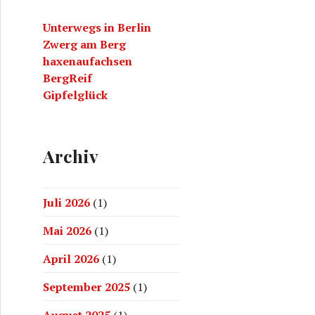
a
Unterwegs in Berlin
c
Zwerg am Berg
h
haxenaufachsen
:
BergReif
Gipfelglück
Archiv
Juli 2026
(1)
Mai 2026
(1)
April 2026
(1)
September 2025
(1)
August 2025
(1)