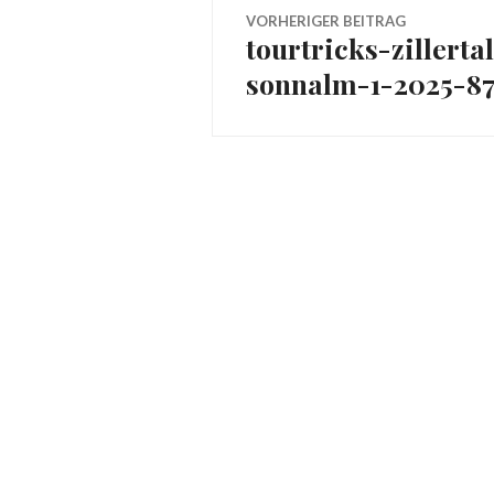
Beitragsnavig
VORHERIGER BEITRAG
tourtricks-zillerta
Vorheriger
sonnalm-1-2025-87
Beitrag: