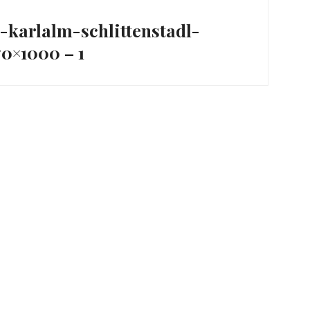
ation
l-karlalm-schlittenstadl-
0×1000 – 1