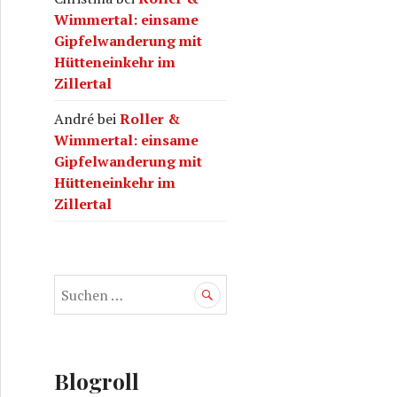
Wimmertal: einsame
Gipfelwanderung mit
Hütteneinkehr im
Zillertal
André
bei
Roller &
Wimmertal: einsame
Gipfelwanderung mit
Hütteneinkehr im
Zillertal
S
u
c
h
e
Blogroll
n