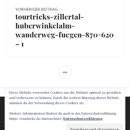
Beitragsnavigation
VORHERIGER BEITRAG
tourtricks-zillertal-
Vorheriger
Beitrag:
huberwinkelalm-
wanderweg-fuegen-870×620
– 1
SEITENLEISTE
Diese Website verwendet Cookies um die Website optimal zu gestalten
und verbessern zu können. Durch die weitere Nutzung dieser Website
stimmst du der Verwendung dieser Cookies zu.
Datenschutz
Impressum
Weitere Informationen findest du auch in der Datenschutzerklärung:
https://tourtricks.de/datenschutz/
Datenschutzerklärung
Stolz präsentiert von WordPress
Theme: Canard von