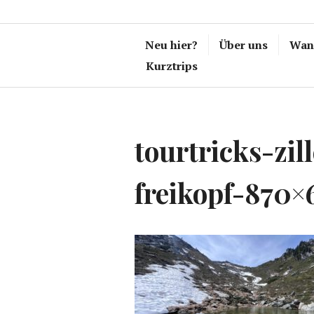
Neu hier?
Über uns
Wand
Kurztrips
tourtricks-zil
freikopf-870×