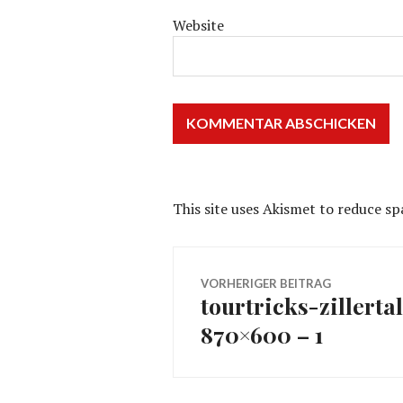
Website
This site uses Akismet to reduce s
Beitragsnavig
VORHERIGER BEITRAG
tourtricks-zillert
Vorheriger
870×600 – 1
Beitrag: