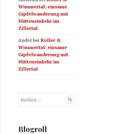
Wimmertal: einsame
Gipfelwanderung mit
Hütteneinkehr im
Zillertal
André
bei
Roller &
Wimmertal: einsame
Gipfelwanderung mit
Hütteneinkehr im
Zillertal
S
u
c
h
e
Blogroll
n