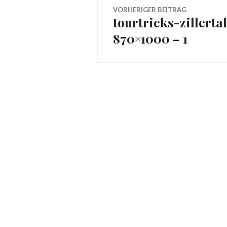
Beitragsnavig
VORHERIGER BEITRAG
tourtricks-zillert
Vorheriger
870×1000 – 1
Beitrag: