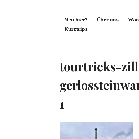
Neu hier?
Über uns
Wand
Kurztrips
tourtricks-zill
gerlossteinw
1