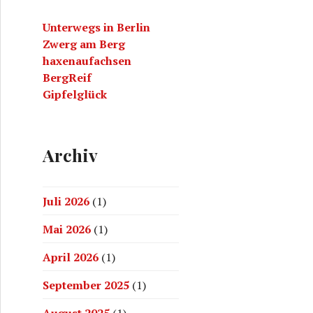
a
Unterwegs in Berlin
c
Zwerg am Berg
h
haxenaufachsen
:
BergReif
Gipfelglück
Archiv
Juli 2026
(1)
Mai 2026
(1)
April 2026
(1)
September 2025
(1)
August 2025
(1)