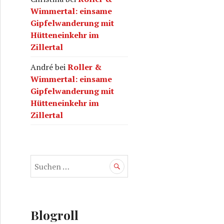
Wimmertal: einsame
Gipfelwanderung mit
Hütteneinkehr im
Zillertal
André
bei
Roller &
Wimmertal: einsame
Gipfelwanderung mit
Hütteneinkehr im
Zillertal
S
u
c
h
e
Blogroll
n