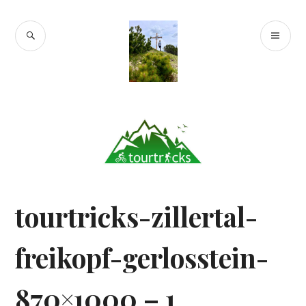
Zum
Inhalt
SUCHE
PR
springen
Tourtricks.de
ME
tourtricks-zillertal-
freikopf-gerlosstein-
870×1000 – 1