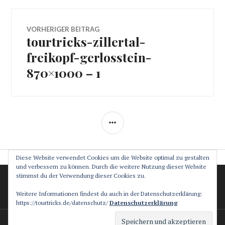
Beitragsnavigation
VORHERIGER BEITRAG
tourtricks-zillertal-
Vorheriger
Beitrag:
freikopf-gerlosstein-
870×1000 – 1
SEITENLEISTE
Diese Website verwendet Cookies um die Website optimal zu gestalten
und verbessern zu können. Durch die weitere Nutzung dieser Website
stimmst du der Verwendung dieser Cookies zu.
Datenschutz
Impressum
Weitere Informationen findest du auch in der Datenschutzerklärung:
https://tourtricks.de/datenschutz/
Datenschutzerklärung
Stolz präsentiert von WordPress
Theme: Canard von