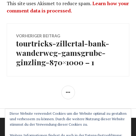
This site uses Akismet to reduce spam.
Learn how your
comment data is processed.
Beitragsnavigation
VORHERIGER BEITRAG
tourtricks-zillertal-bank-
Vorheriger
Beitrag:
wanderweg-gamsgrube-
ginzling-870×1000 – 1
SEITENLEISTE
Diese Website verwendet Cookies um die Website optimal zu gestalten
und verbessern zu können. Durch die weitere Nutzung dieser Website
stimmst du der Verwendung dieser Cookies zu.
Datenschutz
Impressum
Weitere Informationen findest du auch in der Datenschutzerklärung: