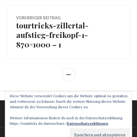
Beitragsnavigation
VORHERIGER BEITRAG
tourtricks-zillertal-
Vorheriger
Beitrag:
aufstieg-freikopf-1-
870×1000 – 1
SEITENLEISTE
Diese Website verwendet Cookies um die Website optimal zu gestalten
und verbessern zu können. Durch die weitere Nutzung dieser Website
stimmst du der Verwendung dieser Cookies zu.
Datenschutz
Impressum
Weitere Informationen findest du auch in der Datenschutzerklärung:
https://tourtricks.de/datenschutz/
Datenschutzerklärung
Stolz präsentiert von WordPress
Theme: Canard von