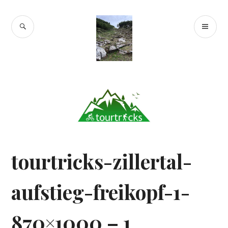
Zum
Inhalt
SUCHE
PR
springen
Tourtricks.de
ME
tourtricks-zillertal-
aufstieg-freikopf-1-
870×1000 – 1