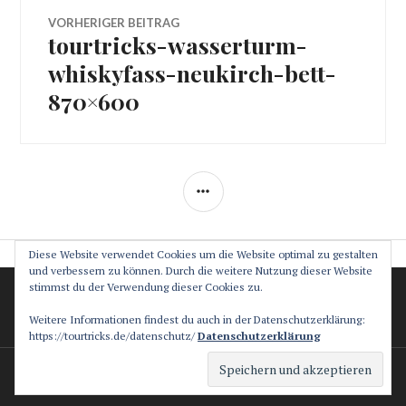
Beitragsnavigation
VORHERIGER BEITRAG
tourtricks-wasserturm-
Vorheriger
Beitrag:
whiskyfass-neukirch-bett-
870×600
SEITENLEISTE
Diese Website verwendet Cookies um die Website optimal zu gestalten
und verbessern zu können. Durch die weitere Nutzung dieser Website
stimmst du der Verwendung dieser Cookies zu.
Datenschutz
Impressum
Weitere Informationen findest du auch in der Datenschutzerklärung:
https://tourtricks.de/datenschutz/
Datenschutzerklärung
Stolz präsentiert von WordPress
Theme: Canard von
Automattic
.