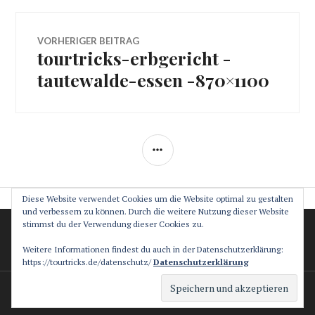
Beitragsnavigation
VORHERIGER BEITRAG
tourtricks-erbgericht -
Vorheriger
Beitrag:
tautewalde-essen -870×1100
SEITENLEISTE
Diese Website verwendet Cookies um die Website optimal zu gestalten
und verbessern zu können. Durch die weitere Nutzung dieser Website
stimmst du der Verwendung dieser Cookies zu.
Datenschutz
Impressum
Weitere Informationen findest du auch in der Datenschutzerklärung:
https://tourtricks.de/datenschutz/
Datenschutzerklärung
Stolz präsentiert von WordPress
Theme: Canard von
Automattic
.